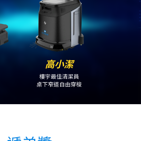
高小潔
王
樓宇最佳清潔員
通
桌下窄道自由穿梭