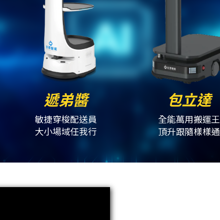
遞弟醬
包立達
敏捷穿梭配送員
全能萬用搬運
大小場域任我行
頂升跟隨樣樣