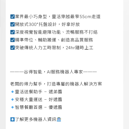
業界最小巧身型，靈活穿越最窄55cm走道
開放式300°托盤設計，好拿好放
深度視覺智能避障功能、流暢服務不打結
精準帶位、輔助搬運、創造高品質服務
突破傳統人力工時限制，24hr隨時上工
───谷得智能，AI服務機器人專家───
老闆的得力幫手，打造專屬的機器人解決方案
靈活送餐助手 – 遞弟醬
安穩大量運送 – 好遞醬
智慧餐廳首選 – 優遞醬
了解更多機器人資訊