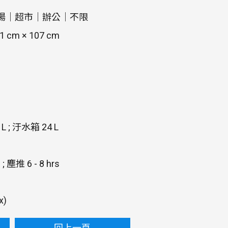
場｜超市｜辦公｜不限
81 cm × 107 cm
L ; 汙水箱 24 L
; 塵推 6 - 8 hrs
x)
回上一頁