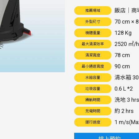
飯店｜商
推薦場域
70 cm × 
外型尺寸
128 Kg
機體重量
2520 ㎡/h
最大清潔效率
78 cm
清潔寬度
90 cm
最小通道寬度
清水箱 30 
水箱容量
0.6 L *2
垃圾容量
洗地 3 hrs 
續航時間
約 2 hrs
充電時間
1 m/s(Ma
運行速度
線上預約